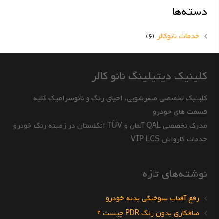
دسته‌ها
خدمات نانوکالر
(6)
کلینیک دیتیلینگ نانو کالر
کلینیک تخصصی صفرشویی، احیای رنگ و نانوسرامیک کلیه
قسمت های خودرو
مدرک تخصصی QAL آلمان و TÜV انگلستان در زمینه رنگ خودرو
خدمات کارواش VIP LCS
نوشته‌های تازه
رفع آفتاب سوختگی بدنه خودرو
صافکاری بدون رنگ PDR چیست ؟