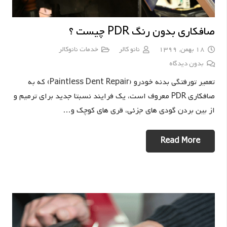
صافکاری بدون رنگ PDR چیست ؟
18 بهمن, 1399
نانو کالر
خدمات نانوکالر
بدون دیدگاه
تعمیر تورفتگی بدنه خودرو (Paintless Dent Repair) که به
صافکاری PDR معروف است، یک فرایند نسبتا جدید برای ترمیم و
از بین بردن گودی های جزئی، قری های کوچک و…
Read More