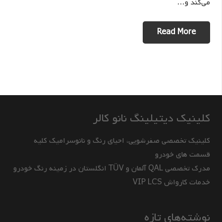
می‌کند و…
Read More
کلینیک دیتیلینگ نانو کالر
کلینیک تخصصی صفرشویی، احیای رنگ و نانوسرامیک کلیه
قسمت های خودرو
مدرک تخصصی QAL آلمان و TÜV انگلستان در زمینه رنگ خودرو
خدمات کارواش VIP LCS
نوشته‌های تازه