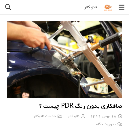
نانو کالر
صافکاری بدون رنگ PDR چیست ؟
18 بهمن, 1399
نانو کالر
خدمات نانوکالر
بدون دیدگاه