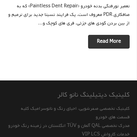
تعمیر تورفتگی بدنه خودرو (Paintless Dent Repair) که به
صافکاری PDR معروف است، یک فرایند نسبتا جدید برای ترمیم و
از بین بردن گودی های جزئی، قری های کوچک و…
Read More
کلینیک دیتیلینگ نانو کالر
کلینیک تخصصی صفرشویی، احیای رنگ و نانوسرامیک کلیه
قسمت های خودرو
مدرک تخصصی QAL آلمان و TÜV انگلستان در زمینه رنگ خودرو
خدمات کارواش VIP LCS