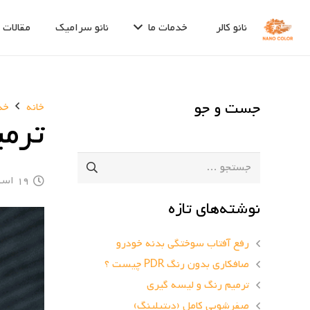
نانو کالر
خدمات ما
نانو سرامیک
مقالات
صافکاری بدون رنگ PDR
جست و جو
خانه
خدم
ترمی
جستجو
برای:
19 اسفند, 1401
نوشته‌های تازه
رفع آفتاب سوختگی بدنه خودرو
صافکاری بدون رنگ PDR چیست ؟
ترمیم رنگ و لیسه گیری
صفرشویی کامل (دیتیلینگ)