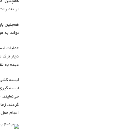
همچنین، مه
از تعمیرات
همچنین بای
تواند به م
عملیات لیس
دچار ترک م
دیده به نق
لیسه کشی
لیسه گیری 
می‌نمایند.
گردند. زما
انجام عمل 