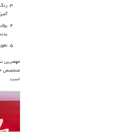
رنگ 
آمیز
پولی
بدنه
تعوی
مهمترین نک
متخصص خودر
است.